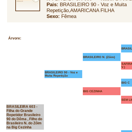
Pais:
BRASILEIRO 90 - Voz e Muita
Repetição,AMARICANA FILHA
Sexo:
Fêmea
Árvore
:
BRASI
BRASILEIRO N. (Zóim)
SAFIRA 
V.)
BRASILEIRO 90 - Voz e
Muita Repetição
BIG C
BIG CEZINHA
SEM LI
BRASILEIRA 603 -
Filha do Grande
Repetidor Brasileiro
90 do Dêma , Filho do
Brasileiro N. do Zóim
na Big Cezinha