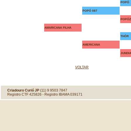
POPÓ
POPÓ 087
POPÓZ
AMARICANA FILHA
THÓR
AMERICANA
JUNDIA
VOLTAR
Criadouro Curió JP
(11) 9 9503 7847
Registro CTF 425826 - Registro IBAMA 039171