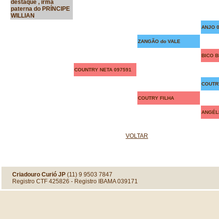
destaque , irmã
paterna do PRÍNCIPE
WILLIAN
ANJO 
ZANGÃO do VALE
BICO 
COUNTRY NETA 097591
COUTRY
COUTRY FILHA
ANGÉLI
VOLTAR
Criadouro Curió JP
(11) 9 9503 7847
Registro CTF 425826 - Registro IBAMA 039171