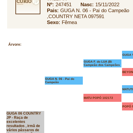
Nº:
247451
Nasc:
15/11/2022
Pais:
GUGA N. 06 - Pai do Campeão
,COUNTRY NETA 097591
Sexo:
Fêmea
Árvore
:
GUGA V
GUGA F. do LUA (Bi
Campeão dos Campeões
BEYON
GUGA N. 06 - Pai do
Campeão
MATUT
MATU POPÓ 102172
POPÓ 
GUGA 06 COUNTRY
JP - Raça de
excelentes
resultados , irmã de
vários pássaros de